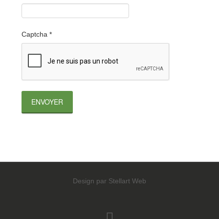
Captcha
*
ENVOYER
Design par Stellart Web