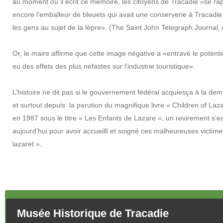
au moment où il écrit ce mémoire, les citoyens de Tracadie «se rappel
encore l’emballeur de bleuets qui avait une conserverie à Tracadie 
les gens au sujet de la lèpre». (The Saint John Telegraph Journal,
Or, le maire affirme que cette image négative a «entravé le potent
eu des effets des plus néfastes sur l’industrie touristique».
L’histoire ne dit pas si le gouvernement fédéral acquiesça à la de
et surtout depuis la parution du magnifique livre « Children of Laz
en 1987 sous le titre « Les Enfants de Lazare », un revirement s’est
aujourd’hui pour avoir accueilli et soigné ces malheureuses victi
lazaret ».
Musée Historique de Tracadie