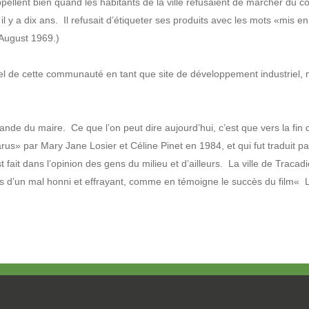
lent bien quand les habitants de la ville refusaient de marcher du côté d
il y a dix ans. Il refusait d’étiqueter ses produits avec les mots «mis 
 August 1969.)
iel de cette communauté en tant que site de développement industriel, m
mande du maire. Ce que l’on peut dire aujourd’hui, c’est que vers la fi
arus» par Mary Jane Losier et Céline Pinet en 1984, et qui fut traduit p
 fait dans l’opinion des gens du milieu et d’ailleurs. La ville de Tracad
mes d’un mal honni et effrayant, comme en témoigne le succès du film«