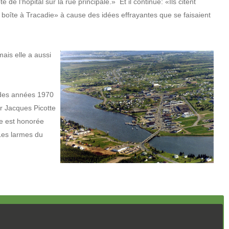
e l’hôpital sur la rue principale.» Et il continue: «Ils citent
en boîte à Tracadie» à cause des idées effrayantes que se faisaient
ais elle a aussi
n des années 1970
ar Jacques Picotte
ie est honorée
 Les larmes du